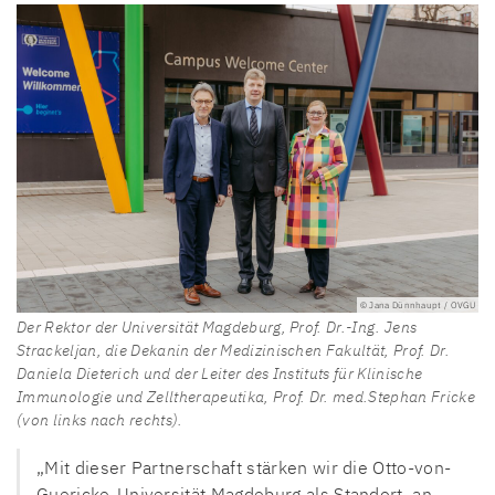
© Jana Dünnhaupt / OVGU
Der Rektor der Universität Magdeburg, Prof. Dr.-Ing. Jens
Strackeljan, die Dekanin der Medizinischen Fakultät, Prof. Dr.
Daniela Dieterich und der Leiter des Instituts für Klinische
Immunologie und Zelltherapeutika, Prof. Dr. med.Stephan Fricke
(von links nach rechts).
„Mit dieser Partnerschaft stärken wir die Otto-von-
Guericke-Universität Magdeburg als Standort, an